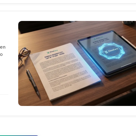
 en
mo