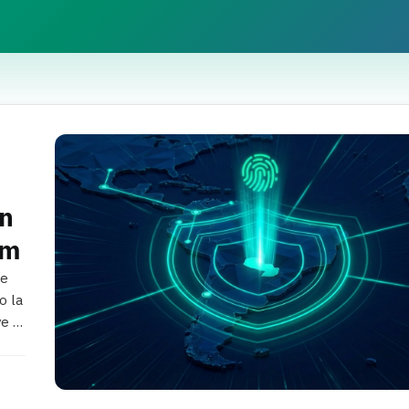
ón
Am
de
o la
e el