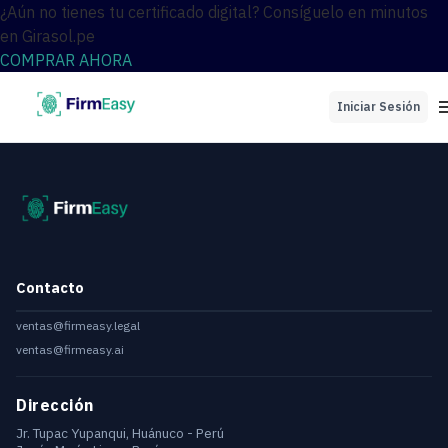
¿Aún no tienes tu certificado digital? Consíguelo en minutos
en Girasol.pe
COMPRAR AHORA
Iniciar Sesión
Contacto
ventas@firmeasy.legal
ventas@firmeasy.ai
Dirección
Jr. Tupac Yupanqui, Huánuco - Perú