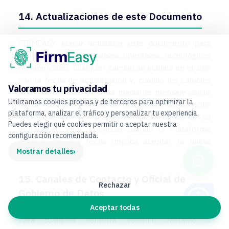
14. Actualizaciones de este Documento
FIRMEASY puede actualizar este documento para
reflejar cambios normativos, operativos, tecnológicos
o comerciales. Cualquier cambio se publica en el sitio
con la fecha de actualización y, cuando los cambios
Valoramos tu privacidad
sean sustanciales, se avisa mediante mensaje visible
Utilizamos cookies propias y de terceros para optimizar la
en la Plataforma o correo electrónico al domicilio
plataforma, analizar el tráfico y personalizar tu experiencia.
registrado, con un plazo razonable antes de su
Puedes elegir qué cookies permitir o aceptar nuestra
entrada en vigor. Continuar usando la Plataforma
configuración recomendada.
después de esa fecha implica aceptar la nueva
›
Mostrar detalles
versión.
15. Canales de Contacto y Oficial de
Rechazar
Gobierno de Datos
Aceptar todas
Para cualquier consulta, solicitud, reclamo o