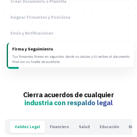
Crear Documento o Plantilla
Asignar Firmantes y Posiciona
Envío y Notificaciones
Firma y Seguimiento
Tus firmantes firman en segundos desde su celular y tú recibes el documento
final con su huella de auditoría.
Cierra acuerdos de cualquier
industria con respaldo legal
Validez Legal
Financiero
Salud
Educación
Bien