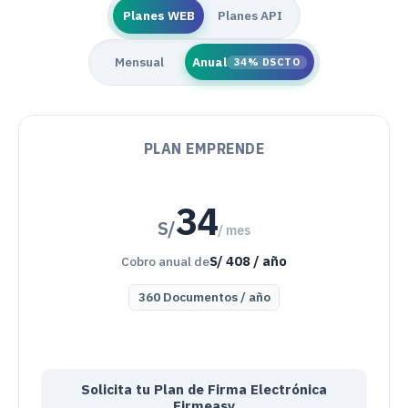
Planes WEB
Planes API
Mensual
Anual
34%
DSCTO
PLAN EMPRENDE
34
S/
/ mes
S/
408
/ año
Cobro anual de
360
Documentos
/
año
Solicita tu Plan de Firma Electrónica
Firmeasy