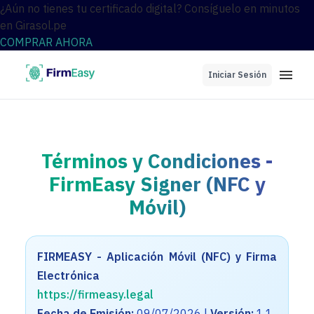
¿Aún no tienes tu certificado digital? Consíguelo en minutos
en Girasol.pe
COMPRAR AHORA
Iniciar Sesión
Términos y Condiciones -
FirmEasy Signer (NFC y
Móvil)
FIRMEASY - Aplicación Móvil (NFC) y Firma
Electrónica
https://firmeasy.legal
Fecha de Emisión:
09/07/2026 |
Versión:
1.1