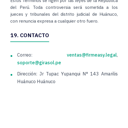
Estos Términos se rigen por las leyes de la República
del Perú. Toda controversia será sometida a los
jueces y tribunales del distrito judicial de Huánuco,
con renuncia expresa a cualquier otro fuero.
19. CONTACTO
Correo:
ventas@firmeasy.legal
,
soporte@girasol.pe
Dirección:
Jr Tupac Yupanqui N° 143 Amarilis
Huánuco Huánuco