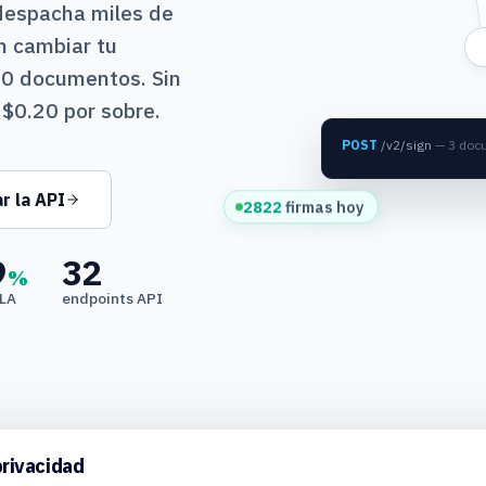
despacha miles de
n cambiar tu
10 documentos. Sin
 $0.20 por sobre.
"documents":
[guia, con
r la API
2847
firmas hoy
9
32
%
SLA
endpoints API
privacidad