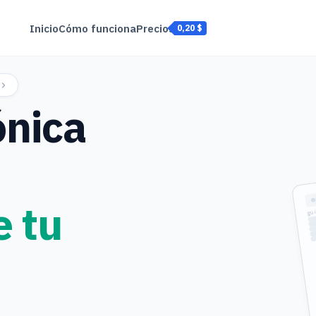
Inicio
Cómo funciona
Precios
0,20 $
ónica
guia_remision.
e tu