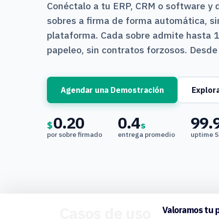
Conéctalo a tu ERP, CRM o software y 
sobres a firma de forma automática, si
plataforma. Cada sobre admite hasta 
papeleo, sin contratos forzosos. Desde
Agendar una Demostración
Explora
0.20
0.4
99.
$
s
por sobre firmado
entrega promedio
uptime 
Casos de uso
Valoramos tu 