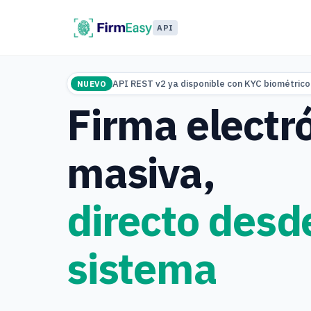
API
API REST v2 ya disponible con KYC biométrico
NUEVO
Firma electr
masiva,
directo desd
sistema