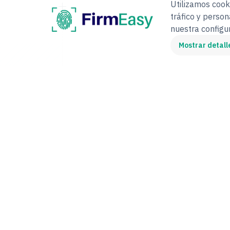
Utilizamos cooki
tráfico y person
nuestra config
Mostrar detall
INTEGRACIÓN
Tu ERP, CRM o
software hace una llamada y
empieza a enviar documentos a
firma. No reemplazas nada: le suma
la firma electrónica
POST
/v2/sign
"document"
:
"contrato.pdf"
"kyc_required"
:
true