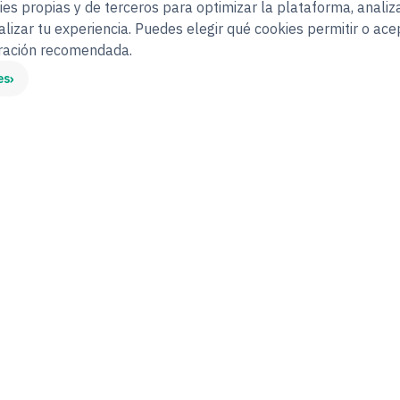
es propias y de terceros para optimizar la plataforma, analiza
alizar tu experiencia. Puedes elegir qué cookies permitir o ace
uración recomendada.
›
es
ENVÍO MASIVO
El API masivo de sobres:
genera y envía documentos a firma
s
de forma automática y a gran escala.
d
s
Cada sobre admite hasta 10
m
documentos y se cobra como uno
d
solo.
✓
📁
📄
→
→