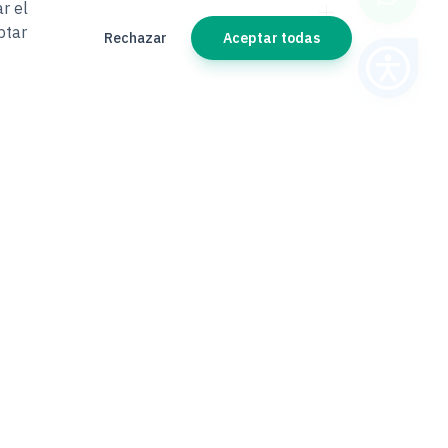
r el
ptar
Rechazar
Aceptar todas
CONTRATOS & ACUERDOS
Envía, da
eguimiento y archiva cada
ocumento firmado sin trabajo
anual. Tu sistema recibe el estado
e cada sobre en tiempo real vía
webhook.
⚡
📤
✍️
→
→