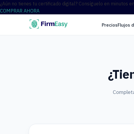
¿Aún no tienes tu certificado digital? Consíguelo en minutos e
COMPRAR AHORA
Precios
Flujos 
¿Tie
Completa