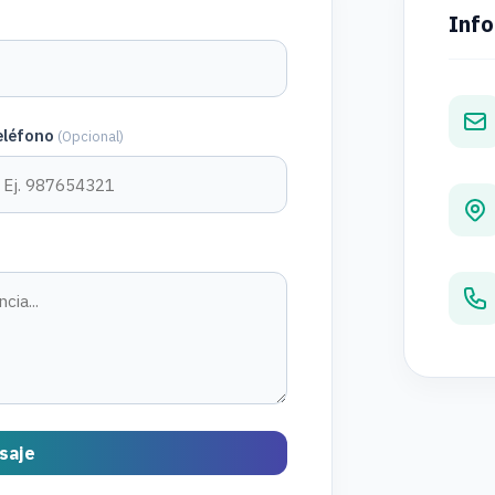
Info
eléfono
(Opcional)
saje