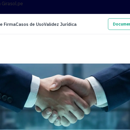
n Girasol.pe
de Firma
Casos de Uso
Validez Jurídica
Documen