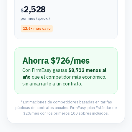
2,528
$
por mes (aprox.)
12.6× más caro
Ahorra $726/mes
Con FirmEasy gastas
$8,712 menos al
año
que el competidor más económico,
sin amarrarte a un contrato.
* Estimaciones de competidores basadas en tarifas
públicas de contratos anuales. FirmEasy: plan Estándar de
$20/mes con los primeros 100 sobres incluidos.