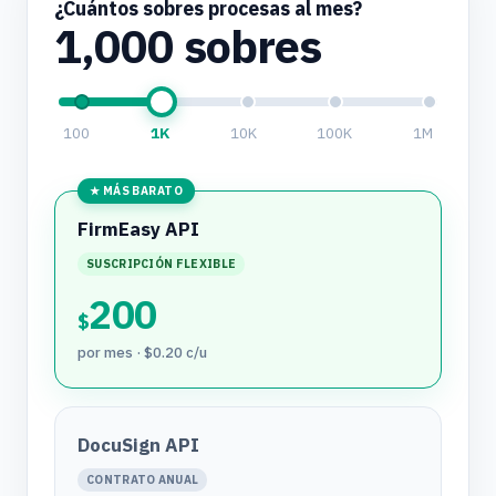
¿Cuántos sobres procesas al mes?
1,000
sobres
100
1K
10K
100K
1M
★ MÁS BARATO
FirmEasy API
SUSCRIPCIÓN FLEXIBLE
200
$
por mes · $0.20 c/u
DocuSign API
CONTRATO ANUAL